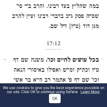
במה שהליץ בעד רבינו. והרב ב"י סי'
שס"ה פסק ג"כ בדברי רבינו ועיין להרב
מגן דוד [ט"ז] ז"ל שם.
17:12
בכל עושים לחיים וכו'.
משנה שם דף
1
ט"ו וכת"ק ומ"ש ואפילו באיסורי הנאה
וכו' שם דף פ' אתמר רב חייא בר אשי
We use cookies to give you the best experience possible on
אמר עושים לחי אשרה ור' שמעון בן
our site. Click OK to continue using Sefaria.
Learn More
.
OK
לקיש אמר עושים קורה אשרה מאן