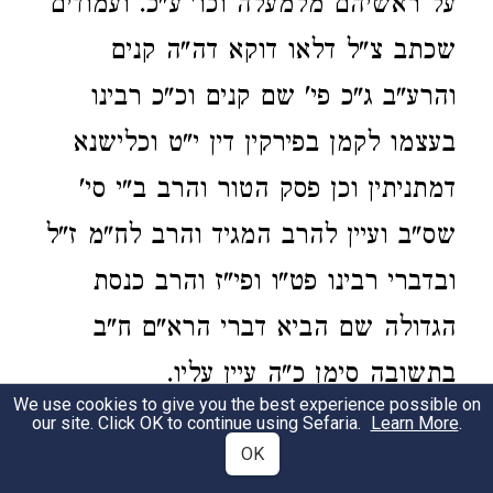
על ראשיהם מלמעלה וכו' ע"כ. ועמודים
שכתב צ"ל דלאו דוקא דה"ה קנים
והרע"ב ג"כ פי' שם קנים וכ"כ רבינו
בעצמו לקמן בפירקין דין י"ט וכלישנא
דמתניתין וכן פסק הטור והרב ב"י סי'
שס"ב ועיין להרב המגיד והרב לח"מ ז"ל
ובדברי רבינו פט"ו ופי"ז והרב כנסת
הגדולה שם הביא דברי הרא"ם ח"ב
בתשובה סימן כ"ה עיין עליו.
We use cookies to give you the best experience possible on
our site. Click OK to continue using Sefaria.
Learn More
.
16:17
OK