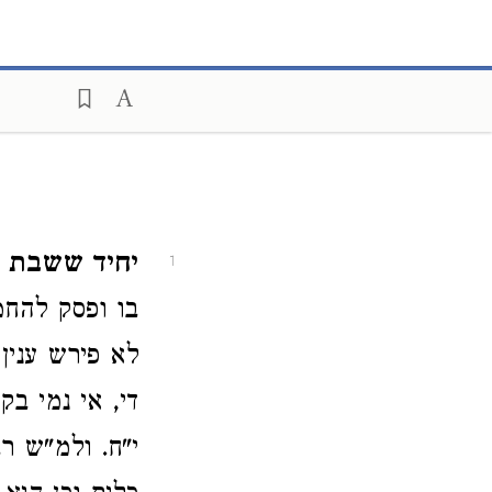
יחיד ששבת וכ
1
בו ופסק להחמ
לא פירש ענין
די, אי נמי ב
י"ח. ולמ"ש ר