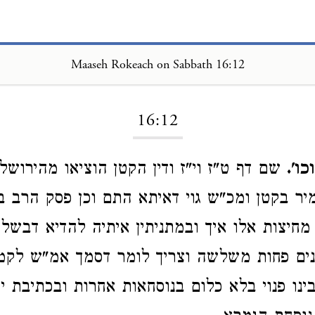
Maaseh Rokeach on Sabbath 16:12
Loading...
16:12
ו'.
שם דף ט"ז וי"ז ודין הקטן הוציאו מהירושל
יר בקטן ומכ"ש גוי דאיתא התם וכן פסק הרב ב"י
 מחיצות אלו איך ובמתניתין איתיה להדיא דבש
קנים פחות משלשה וצריך לומר דסמך אמ"ש לקמן 
בינו פנוי בלא כלום בנוסחאות אחרות ובכתיבת י