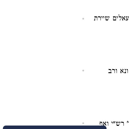
אלים שיירת
נא ורב
 רש"י ואף