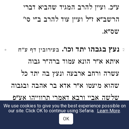
ע"כ. ועיין להרב המגיד שהביא דברי
הרשב"א ז"ל ועיין עוד להרב ב"י סי'
שס"א.
נעץ בגבהו יתד וכו'.
בעירובין דף ע"ח
2
איתא א"ר הונא עמוד ברה"ר גבוה
עשרה ורחב ארבעה ונעץ בה יתד כל
שהוא מיעטו א"ר אדא בר אהבה ובגבוה
שלשה אביי ורבא דאמרי תרווייהו אע"פ
We use cookies to give you the best experience possible on
שאין גבוה שלשה מ"ט לא משתמש ליה
our site. Click OK to continue using Sefaria.
Learn More
.
OK
רב אשי אמר אפי' שגבוה שלשה מ"ט