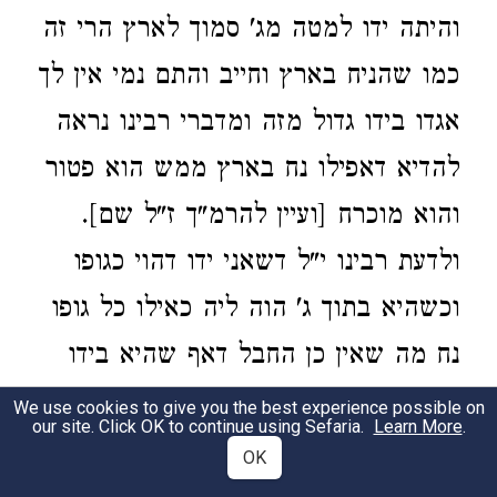
והיתה ידו למטה מג' סמוך לארץ הרי זה
כמו שהניח בארץ וחייב והתם נמי אין לך
אגדו בידו גדול מזה ומדברי רבינו נראה
להדיא דאפילו נח בארץ ממש הוא פטור
והוא מוכרח [ועיין להרמ"ך ז"ל שם].
ולדעת רבינו י"ל דשאני ידו דהוי כגופו
וכשהיא בתוך ג' הוה ליה כאילו כל גופו
נח מה שאין כן החבל דאף שהיא בידו
סוף כל סוף אינו כגופו ממש להחשיבו
We use cookies to give you the best experience possible on
our site. Click OK to continue using Sefaria.
Learn More
.
הנחה גמורה כי ההיך ולפיכך אפילו נח
OK