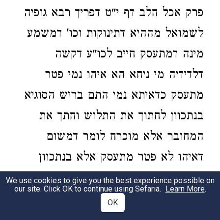
פרק אכל חלב דף י"ט דפריך רבא גופיה
לשמואל מההיא דתינוקות וכו' דמשמע
מינה דמתעסק חייב לכו"ע דקשה
דלדידיה מי ניחא הא איהו נמי פטר
מתעסק כדאיתא נמי התם בריש הסוגיא
בנתכוון לחתוך את התלוש וחתך את
המחובר אלא מוכרח לומר דמשום
דאיהו לא פטר מתעסק אלא בנתכוון
להיתר גמור לא קשה לדידיה דחבורה
We use cookies to give you the best experience possible on
our site. Click OK to continue using Sefaria.
Learn More
.
מתכוין לאיסור מקרי ולהכי פריך למאן
OK