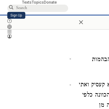
Texts
Topics
Donate
Sign Up
×
הבהמות
קעסיק ואתי
כוונה כלפי
 מן