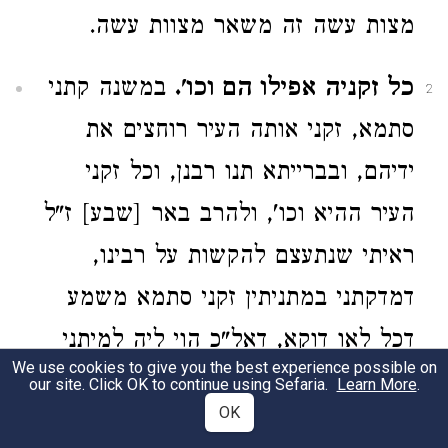
מצות עשה זה משאר מצוות עשה.
כל זקניה אפילו הם וכו'.
במשנה קתני
2
סתמא, זקני אותה העיר רוחצים את
ידיהם, ובברייתא תנו רבנן, וכל זקני
העיר ההיא וכו', ולהרב באר [שבע] ז"ל
ראיתי שנתעצם להקשות על רבינו,
דמדקתני במתניתין זקני סתמא משמע
דכל לאו דוקא, דאל"כ הוי ליה למיתני
We use cookies to give you the best experience possible on
כל כי היכא דלא נטעה דליהוי כדין
our site. Click OK to continue using Sefaria.
Learn More
.
OK
הבאת העגלה דלא בעינן כולם, ואיך