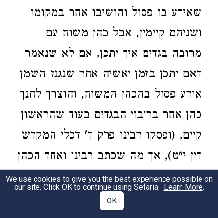
שאירע בו פסול והושיבו אחר במקומו
ושניהם קיימין, אבל כהן משוח עם
מרובה בגדים איך יתכן, אם לא שנאמר
דאם יתכן בזמן יאשיה אחר שנגנז השמן
אירע פסול בהכהן המשוח, והוצרך לחנך
כהן אחר בריבוי הבגדים בעוד שהראשון
קיים, (ופסקו רבינו פרק ד' דכלי המקדש
דין י"ט), אך מה שכתב רבינו ואחד הכהן
שעבר לא נמצאת חלוקה זו במשנתינו,
We use cookies to give you the best experience possible on
our site. Click OK to continue using Sefaria.
Learn More
.
וצריך לומר דרבינו הוה גריס לה
OK