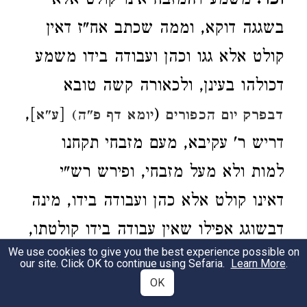
וכו'.
משמע דהמזבח אינו קולט אלא
בשגגה דוקא, וממה שכתב אח"ז דאין
קולט אלא גגו וכהן ועבודה בידו משמע
דכולהו בעינן, ולכאורה קשה טובא
],
[
(
דבפרק יום הכפורים
יומא דף פ"ה)
ע"א
דריש ר' עקיבא, מעם מזבחי תקחנו
למות ולא מעל מזבחי, ופירש רש"י
דאינו קולט אלא כהן ועבודה בידו, מינה
דבשוגג אפילו שאין עבודה בידו קולטתו,
We use cookies to give you the best experience possible on
וכן הקשה הרב ר' חיים אבועלפיא בספרו
our site. Click OK to continue using Sefaria.
Learn More
.
OK
עץ החיים בלשונות דף ב', ועוד הקשה