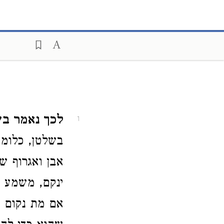
לכך נאמר בש
1
בשלטן, כלומר
אבן ואגרוף ש
ינקם, משמע ד
אם מת נקום י