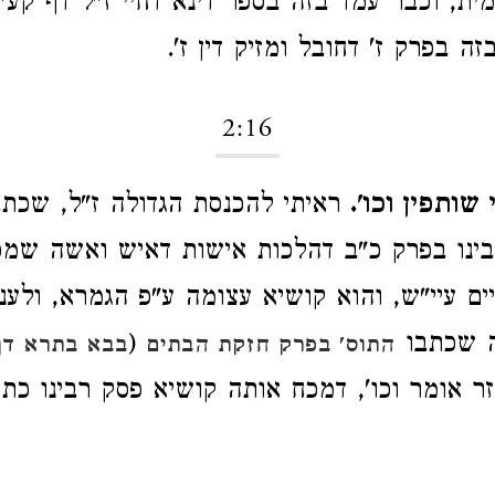
ת, וכבר עמד בזה בספר דינא דחיי ז"ל דף קע"ו 
 בפרק ז' דחובל ומזיק דין ז'.
2:16
שותפין וכו'.
ראיתי להכנסת הגדולה ז"ל, שכת
נו בפרק כ"ב דהלכות אישות דאיש ואשה שמכר
ים עיי"ש, והוא קושיא עצומה ע"פ הגמרא, ולענ
ה שכתבו
(
התוס' בפרק חזקת הבתים
בבא בתרא דף 
זר אומר וכו', דמכח אותה קושיא פסק רבינו כתי