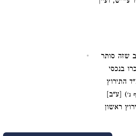
עיי"ש, ועיין
ב שזה סותר
ו בנכסי
"ד התירוץ
) [ע"ב]
נ'
רוץ ראשון