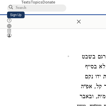
Texts
Topics
Donate
Sign Up
×
רגם בשבט
לא בסייף
 ידו נקם
 קל, אפ"ה
מית, ובאבר