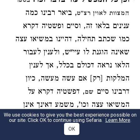
וכן כל המכשיל עור בדבר וכו'.
בספר
, ביאר רבינו כמה
המצוות לאוין רצ"ט
ענינים בלאו זה, וסיים ופשטיה דקרא
כמו שכתב תחילה, דהיינו במשיאו עצה
שאינה הוגנת לו עיי"ש, ולענין לעבור
הלאו נראה דכולם בכלל, אך לענין
המלקות [רק] אם עשה מעשה, כיון
דרבינו סיים
, דפשטיה דקרא על
שם
המשיאו עצה וכו', משמע דאינך אינן
We use cookies to give you the best experience possible on
אלא דרך אסמכתא ואין בהם מלקות,
our site. Click OK to continue using Sefaria.
Learn More
.
OK
וצ"ע.