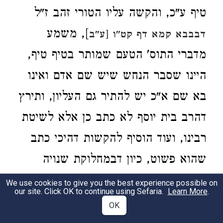
טיף ע"כ, והקשה עליו הטורי זהב ז"ל
], משמע
דבבבא קמא דף קט"ו [ע"ב
מדברי התוס' הטעם שמותר בטיף טיף,
היינו שסבר הנחש שיש שם אדם ואינו
בא שם א"כ יש להתיר גם העליון, ותירץ
דהרב בית יוסף לא כתב כן אלא לשיטת
רבינו, ועוד הוסיף להקשות דהיכי כתב
שהוא פשוט, כיון דבמחלוקת שנויה
עיי"ש, ואיני רואה שום קושיא על הרב
We use cookies to give you the best experience possible on
our site. Click OK to continue using Sefaria.
Learn More
.
בית יוסף, שהרי דברי התוס'
לא
שם
OK