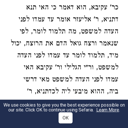
כר' עקיבא, הוא דאמר כי האי תנא
דתניא, ר' אליעזר אומר עד עמדו לפני
העדה למשפט, מה תלמוד לומר, לפי
שנאמר ורצח גואל הדם את הרוצח, יכול
מיד, תלמוד לומר עד עמדו לפני העדה
למשפט, ור"י הגלילי ור' עקיבא האי
עמדו לפני העדה למשפט מאי דרשי
ביה, ההוא מיבעי ליה לכדתניא, ר'
עקיבא אומר מנין לסנהדרין שראו אחד
We use cookies to give you the best experience possible on
our site. Click OK to continue using Sefaria.
Learn More
.
שהרג את הנפש שאין ממיתין אותו עד
OK