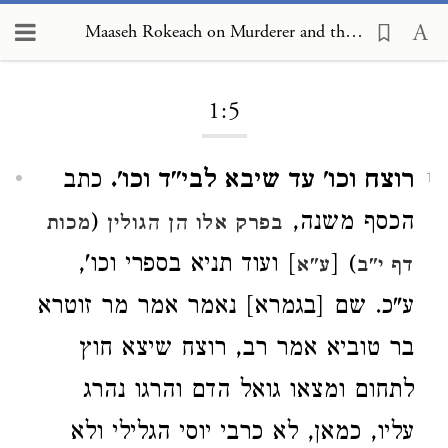
Maaseh Rokeach on Murderer and the Preservation of Life 1:5
Loading...
1:5
רוצח וכו' עד שיבא לבי"ד וכו'.
כתב
1
הכסף משנה,
(
בפרק אלו הן הגולין
מכות
) [
] ועוד תניא בספרי וכו',
דף י"ב
ע"א
ע"כ. שם [בגמרא] נאמר אמר מר זוטרא
בר טוביא אמר רב, רוצח שיצא חוץ
לתחום ומצאו גואל הדם והרגו נהרג
עליו, כמאן, לא כרבי יוסי הגלילי ולא