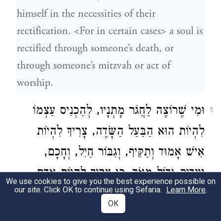
himself in the necessities of their
rectification. <For in certain cases> a soul is
rectified through someone’s death, or
through someone’s mitzvah or act of
worship.
וּמִי שֶׁרוֹצֶה לַחֲגֹר מָתְנָיו, לְהַכְנִיס עַצְמוֹ
5
לִהְיוֹת הוּא הַבַּעַל הַשָּׂדֶה, צָרִיךְ לִהְיוֹת
אִישׁ אָמוּד וְתַקִּיף, וְגִבּוֹר חַיִל, וְחָכָם,
וְצַדִּיק גָּדוֹל מְאֹד. כִּי צָרִיךְ לִהְיוֹת אָדָם
We use cookies to give you the best experience possible on
our site. Click OK to continue using Sefaria.
Learn More
.
גָּדוֹל וּמֻפְלָג בְּמַעֲלָה מְאֹד. וְיֵשׁ אֶחָד,
OK
שֶׁאֵינוֹ יָכוֹל לִגְמֹר הָעִנְיָן כִּי אִם עִם מִיתָתוֹ.