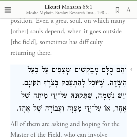
Likutei Moharan 65:1
they might re-enter and resume their
Moshe Mykoff. Breslov Research Inst., 1986-2012
position. Even a great soul, on which many
[other] souls depend, when it goes outside
[the field], sometimes has difficulty
returning there.
וְהֵם כֻּלָּם מְבַקְּשִׁים וּמְצַפִּים עַל בַּעַל
4
הַשָּׂדֶה, שֶׁיּוּכַל לְהִתְעַסֵּק בְּצֹרֶךְ תִּקּוּנָם.
וְיֵשׁ נְשָׁמָה, שֶׁתִּקּוּנָהּ עַל־יְדֵי מִיתָה שֶׁל
אֶחָד, אוֹ עַל־יְדֵי מִצְוָה וַעֲבוֹדָה שֶׁל אֶחָד.
All of them are asking and hoping for the
Master of the Field, who can involve