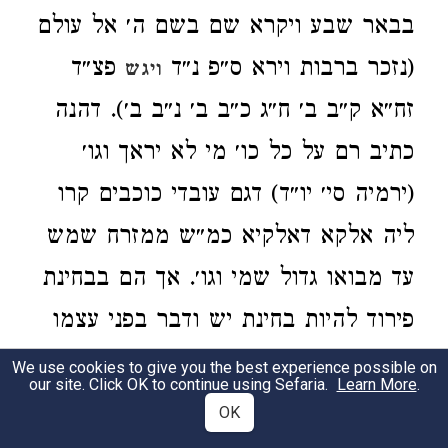
בבאר שבע ויקרא שם בשם ה׳ אל עולם
(נזכר ברבות וירא ס״פ נ״ד
פצ״ד
ויגש
זח״א ק״ב ב׳ ח״ג כ״ב ב׳ נ״ב ב׳). דהנה
כתיב רם על כל כו׳ מי לא יראך וגו׳
(ירמיה סי׳ יו״ד) דגם עובדי כוכבים קרו
ליה אלקא דאלקיא כמ״ש ממזרח שמש
עד מבואו גדול שמי וגו׳. אך הם בבחינת
פירוד להיות בחינת יש ודבר בפני עצמו
ואברהם הנה היה עומד וצוח בשם ה׳
We use cookies to give you the best experience possible on
our site. Click OK to continue using Sefaria.
Learn More
.
אל עולם. פי׳ שהשם הוי׳ הוא אל עולם
OK