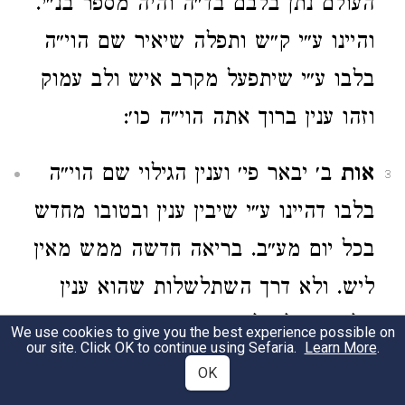
העולם נתן בלבם בד״ה והיה מספר בנ״י.
והיינו ע״י ק״ש ותפלה שיאיר שם הוי״ה
בלבו ע״י שיתפעל מקרב איש ולב עמוק
וזהו ענין ברוך אתה הוי״ה כו׳:
אות
ב׳ יבאר פי׳ וענין הגילוי שם הוי״ה
3
בלבו דהיינו ע״י שיבין ענין ובטובו מחדש
בכל יום מע״ב. בריאה חדשה ממש מאין
ליש. ולא דרך השתלשלות שהוא ענין
גילוי ההעלם לבד. וע״ז מורה שם הוי׳.
We use cookies to give you the best experience possible on
our site. Click OK to continue using Sefaria.
Learn More
.
(ועיין מענין פי׳ טוב בזח״א פ׳ בראשית)
OK
(ד״ל ע״ב) ומ״ש ע״ז במא״א (אות טי״ת