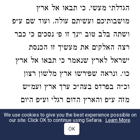
הגדלתי מעשי. כי תבאו אל ארץ
מושבותיכם ועשיתם עולה. ועוד שם ע״פ
ושתה בלב טוב יינך זו פ׳ נסכים כי כבר
רצה האלקים את מעשיך זו הכנסת
ישראל לארץ שנאמר כי תבאו אל ארץ
כו׳. ונראה שפירשו ארץ מלשון רצון
וכ״ה בפרדס בעה״כ ערך ארץ ועמ״ש
מזה ע״פ והארץ הדום רגלי וע״פ היום
הזה ה׳ אלהיך מצוך). הנה אמרו רז״ל
We use cookies to give you the best experience possible on
our site. Click OK to continue using Sefaria.
Learn More
.
(
) כל הקורא ק״ש בלא
פ״ב דברכות
OK