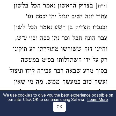
] בצדיק הראשון נאמר הכל בלשון
[י"ח
עתיד יונה ישיב יגזול יתן יכסה וגו'
ובנכדו הצדיק בן רשע נאמר הכל לשון
עבר הונה חבל וכו' נתן כסה וכו' ע"ש,
והיינו דזה ששורשו מתולדתו רע תיקונו
רק על ידי השתדלותו בפ"מ במעשה
בסור מרע שבאה דבר עבירה לידו וניצול
ועשה טוב במעשה ממש, מה מי שאין
תולדתו רע הגם דעל ההרים לא אכל
We use cookies to give you the best experience possible on
our site. Click OK to continue using Sefaria.
Learn More
.
דדרשו חז"ל
שלא אכל
)
(
סנהדרין פ"א.
OK
בזכות אבות דהיינו שלא סמך על שורש