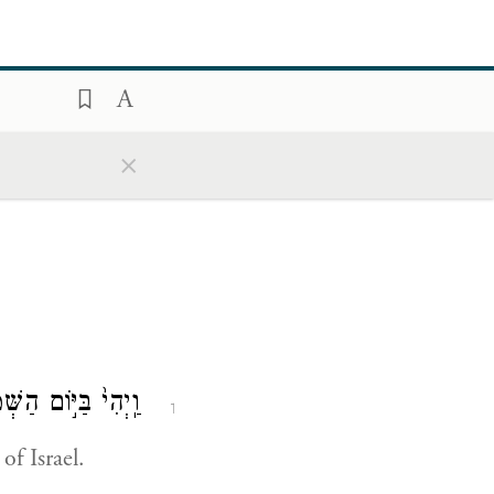
×
וַֽיְהִי֙ בַּיּ֣וֹם הַשׁ
1
f Israel.