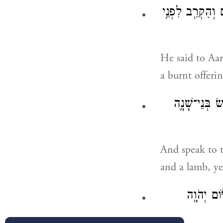
 וְהַקְרֵ֖ב לִפְנֵ֥י
He said to Aar
a burnt offeri
ׂ בְּנֵי־שָׁנָ֛ה
And speak to th
and a lamb, ye
֔וֹם יְהֹוָ֖ה