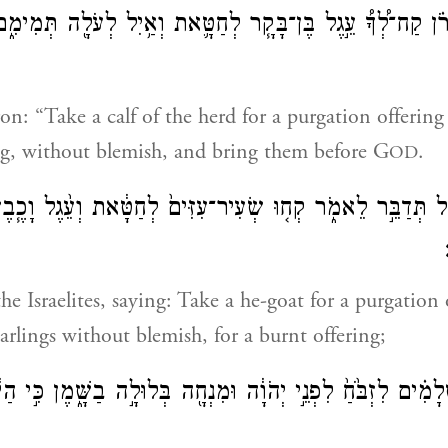
ֹ֗ן קַח־לְ֠ךָ֠ עֵ֣גֶל בֶּן־בָּקָ֧ר לְחַטָּ֛את וְאַ֥יִל לְעֹלָ֖ה תְּמִימִ֑ם
on: “Take a calf of the herd for a purgation offering
ng, without blemish, and bring them before G
.
OD
ֵ֖ל תְּדַבֵּ֣ר לֵאמֹ֑ר קְח֤וּ שְׂעִיר־עִזִּים֙ לְחַטָּ֔את וְעֵ֨גֶל וָכֶ֧בֶש
e Israelites, saying: Take a he-goat for a purgation o
arlings without blemish, for a burnt offering;
לָמִ֗ים לִזְבֹּ֙חַ֙ לִפְנֵ֣י יְהֹוָ֔ה וּמִנְחָ֖ה בְּלוּלָ֣ה בַשָּׁ֑מֶן כִּ֣י הַיּ