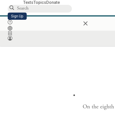
Texts
Topics
Donate
Sign Up
×
On the eighth 