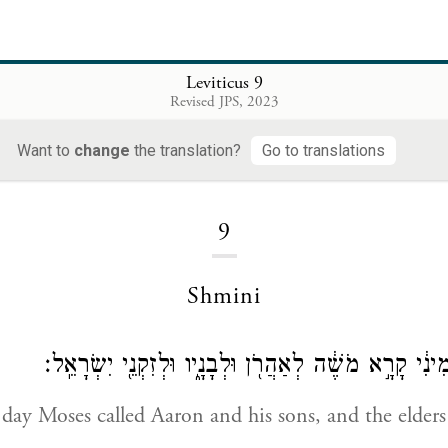
Leviticus 9
Revised JPS, 2023
Want to
change
the translation?
Go to translations
Loading...
9
Shmini
ְּמִינִ֔י קָרָ֣א מֹשֶׁ֔ה לְאַהֲרֹ֖ן וּלְבָנָ֑יו וּלְזִקְנֵ֖י יִשְׂרָאֵֽל׃
day Moses called Aaron and his sons, and the elders o