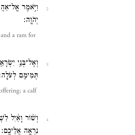
וַיֹּ֣אמֶר אֶֽל־אַהֲר
2
יְהֹוָֽה׃
 and a ram for
וְאֶל־בְּנֵ֥י יִשְׂרָא
3
תְּמִימִ֖ם לְעֹלָֽה׃
ffering; a calf
וְשׁ֨וֹר וָאַ֜יִל לִשְׁ
4
נִרְאָ֥ה אֲלֵיכֶֽם׃