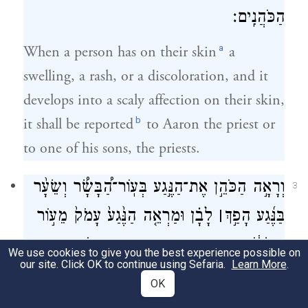
הַכֹּהֲנִֽים׃
a
When a person has on their skin
a
swelling, a rash, or a discoloration, and it
develops into a scaly affection on their skin,
b
it shall be reported
to Aaron the priest or
to one of his sons, the priests.
וְרָאָ֣ה הַכֹּהֵ֣ן אֶת־הַנֶּ֣גַע בְּעֽוֹר־הַ֠בָּשָׂ֠ר וְשֵׂעָ֨ר
3
בַּנֶּ֜גַע הָפַ֣ךְ
׀
לָבָ֗ן וּמַרְאֵ֤ה הַנֶּ֙גַע֙ עָמֹק֙ מֵע֣וֹר
בְּשָׂר֔וֹ נֶ֥גַע צָרַ֖עַת ה֑וּא וְרָאָ֥הוּ הַכֹּהֵ֖ן וְטִמֵּ֥א
We use cookies to give you the best experience possible on
our site. Click OK to continue using Sefaria.
Learn More
.
אֹתֽוֹ׃
OK