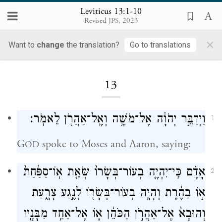
Leviticus 13:1-10
Revised JPS, 2023
×
Want to
change
the translation?
Go to translations
Loading...
13
וַיְדַבֵּ֣ר יְהֹוָ֔ה אֶל־מֹשֶׁ֥ה וְאֶֽל־אַהֲרֹ֖ן לֵאמֹֽר׃
1
G
spoke to Moses and Aaron, saying:
OD
אָדָ֗ם כִּֽי־יִהְיֶ֤ה בְעוֹר־בְּשָׂרוֹ֙ שְׂאֵ֤ת אֽוֹ־סַפַּ֙חַת֙
2
א֣וֹ בַהֶ֔רֶת וְהָיָ֥ה בְעוֹר־בְּשָׂר֖וֹ לְנֶ֣גַע צָרָ֑עַת
וְהוּבָא֙ אֶל־אַהֲרֹ֣ן הַכֹּהֵ֔ן א֛וֹ אֶל־אַחַ֥ד מִבָּנָ֖יו