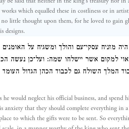
ay be said that neither in the king's treasury nor in 
works which equalled these in costliness or in artisti
 no little thought upon them, for he loved to gain gl
is designs.
היה מזניח עסקי־עם והולך ומשגיח על האומנים כ
וי למקום אשר יישלחו שמה: ועל־כן נעשה הכו
בוד המלך השולח גם לכבוד הכהן הגדול העומד
s he would neglect his official business, and spend h
 his anxiety that they should complete everything in
place to which the gifts were to be sent. So everythi
 scale, in a manner worthy of the king who sent the 