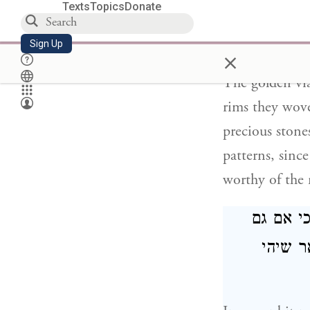
Texts
Topics
Donate
נעשה
Sign Up
×
The golden via
rims they wove
precious stones
patterns, sinc
worthy of the 
י אם גם
ר שיהי