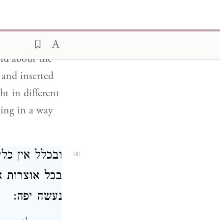
הפיתוח עשו צ
להרבות כבוד:
And about the
 and inserted
ht in different
hing in a way
ובכלל אין כל
80
בכל אוצרות א
נעשה יפה: