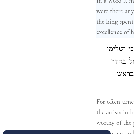
In a word it m
were there any 
the king spent
excellence of h
י ישלימו
ל בהדר
 בראש
For often time
the artists in
worthy of the 
out on a grand