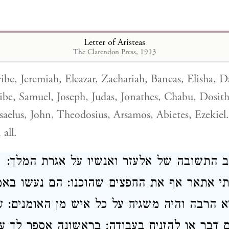
שמואל יוסף יהודה יונתן כבון דוסיתאוס
ר ישאל יוחנן מתניה ארשם אביטס יחזקאל
Letter of Aristeas
ושניים
The Clarendon Press, 1913
ribe, Jeremiah, Eleazar, Zachariah, Baneas, Elisha, 
ribe, Samuel, Joseph, Judas, Jonathes, Chabu, Dosit
 Isaelus, John, Theodosius, Arsamos, Abietes, Ezekie
all.
ב התשובה של אלעזר ואנשיו על אגרת המלך
י אתאר אף את החפצים שהוכנו: הם נעשו באמ
א הרבה והיה משגיח על כל איש מן האומנים: ע
 דבר או להזניח בעבודה: בראשונה אספר לך 