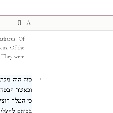
מן האחד עשר :
מן השנים עש:
כולם שבעים :
Dathaeus. Of
heus. Of the
l. They were
כזה היה מכת:
51
וכאשר הבטחת:
כי המלך הוצי
בכוחם להעלים