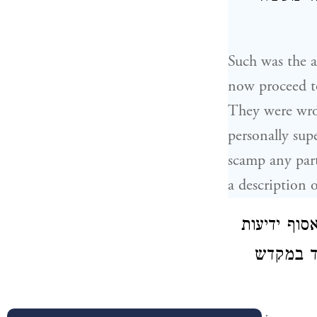
Such was the an
now proceed to
They were wrou
personally sup
scamp any part 
a description o
וף ידיעות
ד במקדש