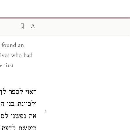
ועשינו [משלח
האנשים אשר ה
4
בראשונה את :
l found an
tives who had
 first
ראוי לספר לך
ולכוונת בני 
5
את נפשנו לספ
ביקשת לדעת :