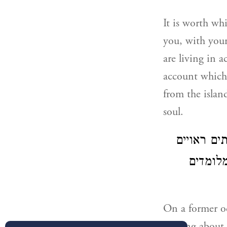
It is worth whi
you, with you
are living in a
account which 
from the islan
soul.
ים ראויים
לומדים
On a former oc
relating about