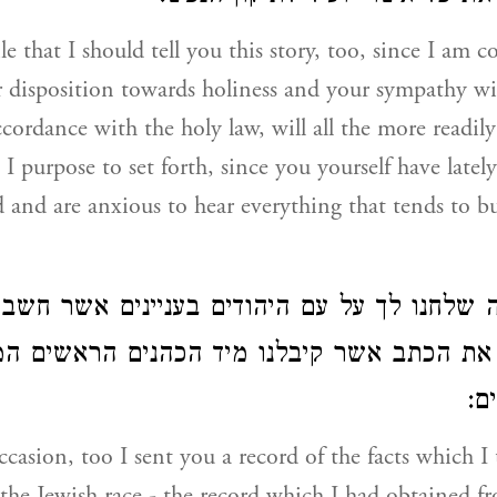
le that I should tell you this story, too, since I am 
r disposition towards holiness and your sympathy 
ccordance with the holy law, will all the more readily
I purpose to set forth, since you yourself have latel
d and are anxious to hear everything that tends to b
ה שלחנו לך על עם היהודים בעניינים אשר חשבת
 את הכתב אשר קיבלנו מיד הכהנים הראשים המ
ים
casion, too I sent you a record of the facts which 
 the Jewish race - the record which I had obtained f