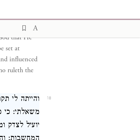
על ידיו חליפ
יעוררהו לעש:
o God that He
e set at
and influenced
o ruleth the
והייתה לי תק
18
משאלתי: כי 
יועיל לצדק ו
המחשבות: וה: