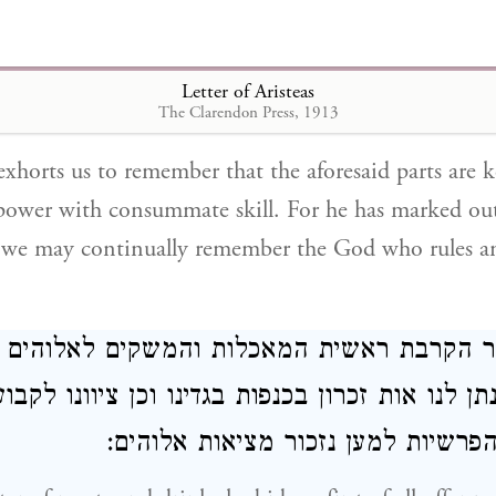
תם לאין חקר: ועל־כן הוא מצווה לזכור כי כל א
תכונתו בכוח אלוה: וכל זמן ומקום קבע לזכור 
Letter of Aristeas
 השליט והשומר
The Clarendon Press, 1913
xhorts us to remember that the aforesaid parts are k
power with consummate skill. For he has marked ou
t we may continually remember the God who rules an
חר הקרבת ראשית המאכלות והמשקים לאלוהים 
תן לנו אות זכרון בכנפות בגדינו וכן ציוונו לקב
הפרשיות למען נזכור מציאות אלוהים