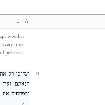
כל אלה] תכונ
157
למעלה קיים ב
על האלוהים:
ept together
t every time
d preserves
ועל־כן רק א
158
הנאתם: ועוד נ
ובפתחים את :