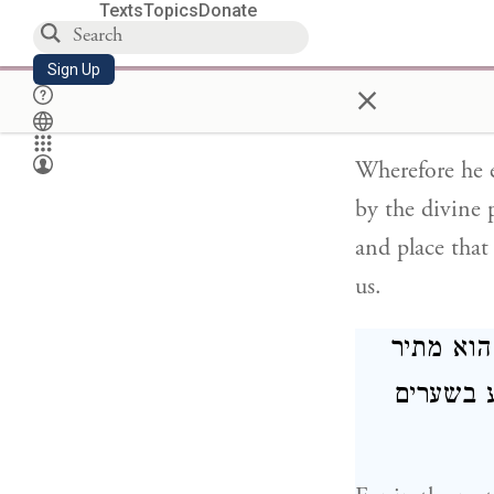
Texts
Topics
Donate
[שר נרמז
ולחשוב תמיד
Sign Up
×
Wherefore he e
by the divine 
and place tha
us.
הוא מתיר
וע בשערים