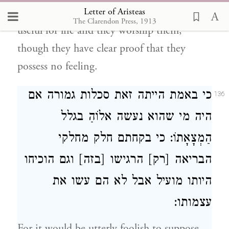
Letter of Aristeas
of those who have invented something
The Clarendon Press, 1913
useful for life and they worship them,
though they have clear proof that they
possess no feeling.
כי באמת הייתה זאת סכלות גמורה אם
136
היה מי שהוא נעשה אלוֹהַ בגלל
הַמְצָאָתוֹ: כי בקחתם חלק מחלקי
הבריאה [רק] הרגישו [בזה] וגם הוכיחו
היותו מועיל אבל לא הם עשו את
עצמותו:
For it would be utterly foolish to suppose