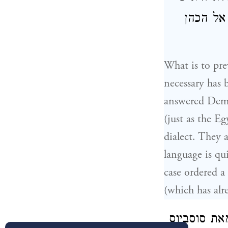
אל הכהן
What is to pre
necessary has 
answered Demet
(just as the Eg
dialect. They a
language is qu
case ordered a 
(which has alr
את סוסביוס