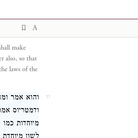
מעשרים [ריבו
ריבוא: והוגד 
באוצר ספריך:
shall make
 also, so that
the laws of the
והוא אמר ומ:
11
ודמטריוס אמר
מיוחדות כמו
לשון מיוחדת 