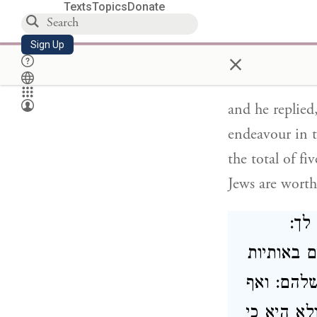
Texts
Topics
Donate
 חמישים
ם ונמצאים
Sign Up
×
and he replie
endeavour in t
the total of f
Jews are worth 
 לך
 באותיות
להם: ואף
א היא כי