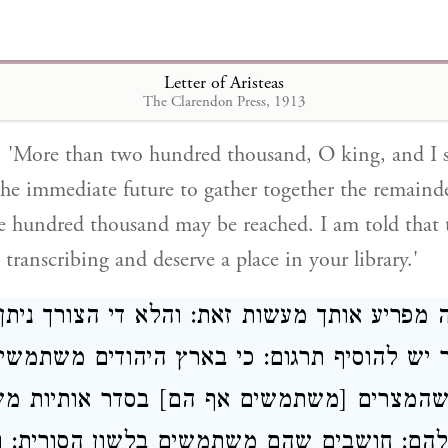
א] המלך: ואיגע למלא בזמן מעט את השאר עד
לי כי חוקי היהודים אף הם ראויים להיות מועתקי
Letter of Aristeas
The Clarendon Press, 1913
d, 'More than two hundred thousand, O king, and I 
he immediate future to gather together the remainder
ive hundred thousand may be reached. I am told that 
transcribing and deserve a place in your library.'
ה מפריע אותך מעשות זאת: והלא די הצורך ניתן
 יש להוסיף תרגום: כי בארץ היהודים משתמשים
 שהמצרים [משתמשים אף הם] בסדר אותיות מש
להם: חושבים שהם משתמשים בלשון הסורית: ול