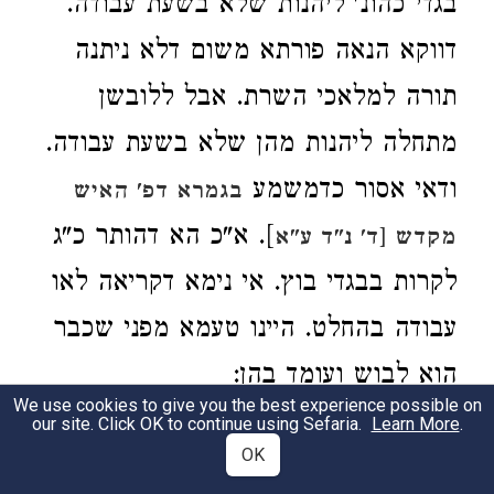
בגדי כהונ' ליהנות שלא בשעת עבודה.
דווקא הנאה פורתא משום דלא ניתנה
תורה למלאכי השרת. אבל ללובשן
מתחלה ליהנות מהן שלא בשעת עבודה.
ודאי אסור כדמשמע
בגמרא דפ' האיש
]. א"כ הא דהותר כ"ג
מקדש [ד' נ"ד ע"א
לקרות בבגדי בוץ. אי נימא דקריאה לאו
עבודה בהחלט. היינו טעמא מפני שכבר
הוא לבוש ועומד בהן:
We use cookies to give you the best experience possible on
our site. Click OK to continue using Sefaria.
Learn More
.
או
דילמא אפילו ללבוש בתחלה היה
3
OK
מותר לכ"ג אם אירע שכבר פשטן ואין