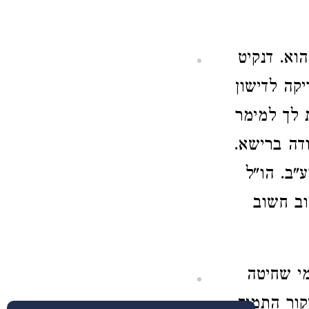
וא. דנקיט
קה לדישון
 לך למימר
דה ברישא.
"ב. הו"ל
וב חשוב
מי שחיטה
קור התמיד