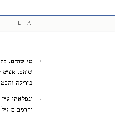
מי שוחט.
כתב
1
שוחט. אע"פ ש
בזריקה והסמו
ונפלאתי
ע"ז 
2
והרמב"ם ז"ל 