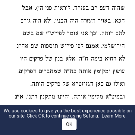
שהיה העם רב בעזרה. ליראות פני ה').
אבל
הכא. באויר העזרה היה הבנין. ולא היה גורם
להם דוחק. וכך אני אומר לפירש"י שם בשם
הירושלמי.
אמנם
לפי פירוש תוספות שם אה"נ
לא דחיא בימה ח"ה. אלא בנין של פרקים היו
עושין ומקימין אותה בח"ה שמחברים הפרקים.
ואילו גם כאן הגזוזטרא של פרקים היתה.
ובמיט"א מקימין אותה. והיינו מתקנין דתנן.
א"נ
ומתקנין כו' אינו נקשר למעלה. אלא דבר אחר
We use cookies to give you the best experience possible on
our site. Click OK to continue using Sefaria.
Learn More
.
בפ"ע הוא. לומר שכבר היו מתקנין שם כך (ע"ד
OK