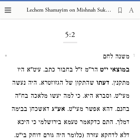
Lechem Shamayim on Mishnah Sukkah 5:2
Loading...
5:2
משנה לחם
1
במוצאי י"ט
הר"מ ז"ל בחבור כתב. עיט"א היו
מתקנין.
דעתו
שהתקון של הגזוזטרא. היה נעשה
מעי"ט. וסברא היא. כי למה יעשו מלאכה בח"ה
בחנם. דהא אפשר מעי"ט.
אע"ג
דאשכחן בבימה
דמלך. התם כדקאמר טעמא בירושלמי כי היכא
דלא לדחקא עזרה (כלומר היה גורם דוחק בי"ט.