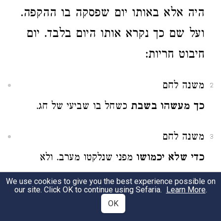
היה אלא באותו יום שפסקה בו ההקפה.
ועל שם כך נקרא אותו היום בלבד. יום
חיבוט חריות:
משנה לחם
2
כך מעשהו בשבת
כשחל בו שביעי של חג.
משנה לחם
3
כדי שלא יכמושו
מפני שנלקטו מערב. ולא
נזקפין עד למחר. ובבתיהם לא היו יכולים
We use cookies to give you the best experience possible on
our site. Click OK to continue using Sefaria.
Learn More
.
להניחם. עד למחר. כי אז לא יוכלו להביאם מן
OK
העיר לעזרה. לפי שירושלם דין כרמלית היה לה