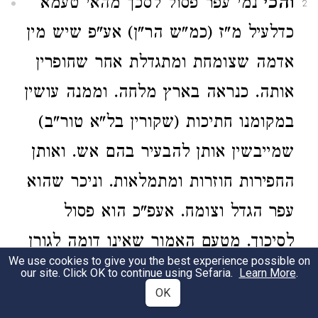
והכי
נמי עפר פסול לסכך מהאי טעמא
2
כדלעיל מ"ז (כמ"ש הר"ן) אע"פ שיש מין
אדמה שצומחת ומתגדלת אחר שחופרין
אותה. כנראה בארץ מלחה. וממנה עושין
במקומנו חתיכות (שקורין בל"א טור"ב)
שמייבשין אותן להבעיר בהם אש. ואותן
החפירות חוזרות ומתמלאות. וניכר שהוא
עפר הגדל וצומח. אעפ"כ הוא פסול
לסיכוך. מטעם האמור שאינו דומה לגורן
We use cookies to give you the best experience possible on
ויקב. איברא דבשפודין לא צריכנא להך
our site. Click OK to continue using Sefaria.
Learn More
.
OK
טעמא. דבלא"ה פסילי. משום דבני קבולי