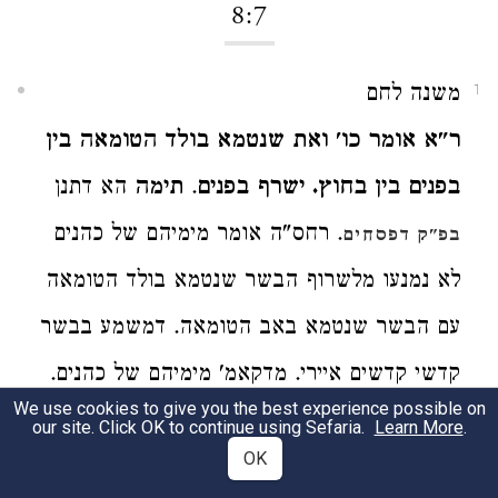
8:7
משנה לחם
1
ר"א אומר כו' ואת שנטמא בולד הטומאה בין
בפנים בין בחוץ. ישרף בפנים
.
תימה
הא דתנן
. רחס"ה אומר מימיהם של כהנים
בפ"ק דפסחים
לא נמנעו מלשרוף הבשר שנטמא בולד הטומאה
עם הבשר שנטמא באב הטומאה. דמשמע בבשר
קדשי קדשים איירי. מדקאמ' מימיהם של כהנים.
We use cookies to give you the best experience possible on
דאי בבשר קדשים קלים. הרי הוא נאכל לבעלים.
our site. Click OK to continue using Sefaria.
Learn More
.
OK
וכהנים מאי עבידתייהו. ומאי איריא דנקטינהו.
ואי