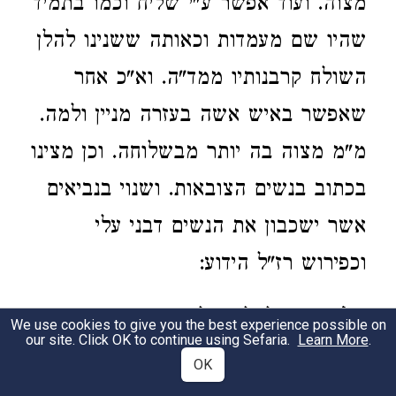
מצוה. ועוד אפשר ע"י שליח וכמו בתמיד
שהיו שם מעמדות וכאותה ששנינו להלן
השולח קרבנותיו ממד"ה. וא"כ אחר
שאפשר באיש אשה בעזרה מניין ולמה.
מ"מ מצוה בה יותר מבשלוחה. וכן מצינו
בכתוב בנשים הצובאות. ושנוי בנביאים
אשר ישכבון את הנשים דבני עלי
וכפירוש רז"ל הידוע:
אלא
שיש לחלק דילמא מחוסרי כפרה
3
We use cookies to give you the best experience possible on
our site. Click OK to continue using Sefaria.
Learn More
.
לא סגי להו לכתחלה בלא עמידה על
OK
הקרבן. כדמשמע בפ"ק דסוטה.
[ד' ח'