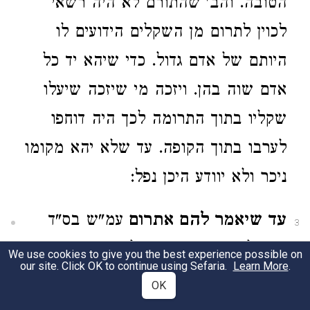
הטובה. והב' שהתורם לא היה רשאי
לכוין לתרום מן השקלים הידועים לו
היותם של אדם גדול. כדי שיהא יד כל
אדם שוה בהן. ויזכה מי שיזכה שיעלו
שקליו בתוך התרומה לכך היה דוחפו
לערבו בתוך הקופה. עד שלא יהא מקומו
ניכר ולא יוודע היכן נפל:
עד שיאמר להם אתרום
עמ"ש בס"ד
3
בחי' לא"ח (סי' נ"ג) שכל דבר מצוה
We use cookies to give you the best experience possible on
our site. Click OK to continue using Sefaria.
Learn More
.
צריך להיות בהזמנה:
OK