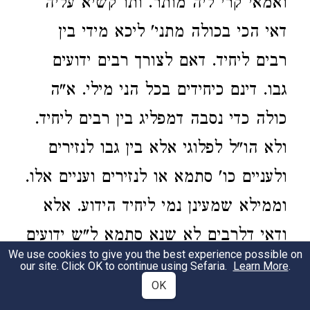
ואמאי קרי ליה מותר. ותו קשיא עליה
דאי הכי בכולה מתני' ליכא מידי בין
רבים ליחיד. דאם לצורך רבים ידועים
גבו. דינם כיחידים בכל הני מילי. א"ה
כולה כדי נסבה דמפליג בין רבים ליחיד.
ולא הו"ל לפלוגי אלא בין גבו לנזירים
ולעניים כו' סתמא או לנזירים ועניים אלו.
וממילא שמעינן נמי ליחיד הידוע. אלא
ודאי דלרבים לא שנא סתמא ל"ש ידועים
We use cookies to give you the best experience possible on
הכל שוה:
our site. Click OK to continue using Sefaria.
Learn More
.
OK
וטעמא
מאי נ"ל כיון דאדעתא דרבים גבו.