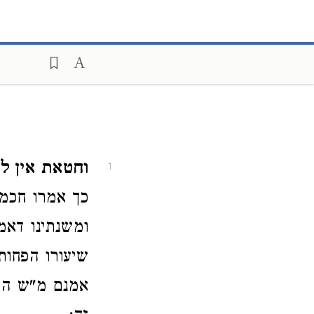
וחטאת אין 
1
כך אמרו חכמי
ומשנתינו דאמ
שיעורו הפחות
אמנם מ"ש הר"