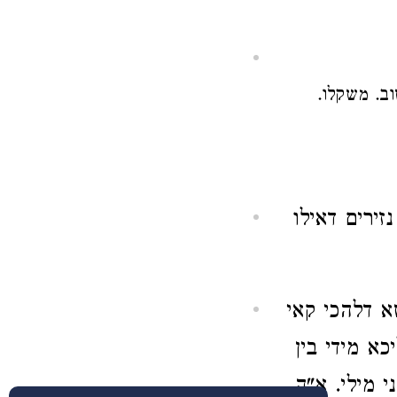
ב. משקלו.
זירים דאילו
א דלהכי קאי
כא מידי בין
י מילי. א"ה