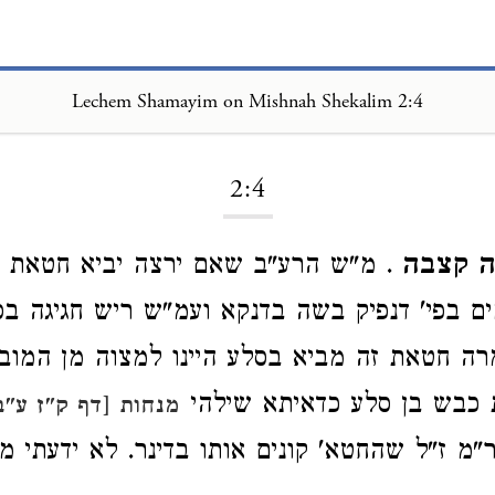
Lechem Shamayim on Mishnah Shekalim 2:4
Loading...
2:4
לה קצבה
. מ"ש הרע"ב שאם ירצה יביא חטאת 
ם בפי' דנפיק בשה בדנקא ועמ"ש ריש חגיגה בס
רה חטאת זה מביא בסלע היינו למצוה מן המובח
 כבש בן סלע כדאיתא שילהי
מנחות [דף ק"ז ע"ב
מ ז"ל שהחטא' קונים אותו בדינר. לא ידעתי מה