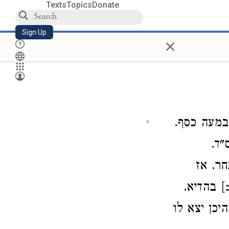
Texts
Topics
Donate
Sign Up
×
במעה כסף.
"ד.
ר. אז
] בהדיא.
יכן יצא לו