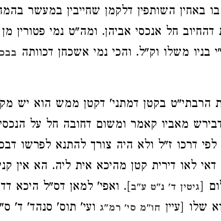
בו באחין השותפין דלקמן שחייבין במעשר בהמה
החיוב חל אנכסי אביהן. ומה"ט נמי פטורין מן ה
י בניו משלו וק"ל. והכי נמי אשכחן דכוותה
בבכו
 הרבתי"ט בקטן דמתני' דקטן ממש הוא יש מקו
 דבירש מאביו קאמר ומשום דחובה חל על הנכסים
לפי דרכו ז"ל ולא היה צורך להתנא לפרשו דבכה
דאי לאו דירית קטן מהיכא אית ליה. הא אין קני
ום [
]. ואפי' למאן דס"ל היכא ד
גיטין ד' נ"ט ע"ב
א שלו [עיין
ועי' תוס' סנהד' ד' ס"
חו"מ סי' רמ"ג