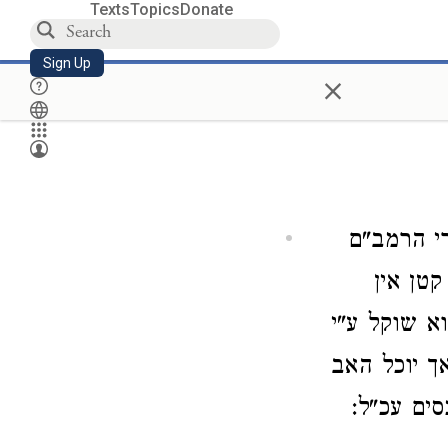
Texts
Topics
Donate
Sign Up
×
י הרמב"ם
קטן אין
א שוקל ע"י
ך יוכל האב
ים עכ"ל: