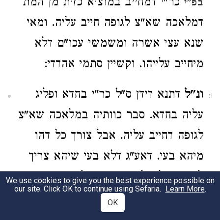
כר"י דמחייב במוציא כזית מן המת
בפ"י
דמלאכה שא"צ לגופה חייב עליה. ומאי
שנא עצי אשרה ומשמשי עכו"ם דלא
מיחייב עלייהו. וקשיין סתמי אהדדי:
ונ"ל
דתנא דידן ס"ל כר"י בחדא ופליג
3
עליה בחדא. סבר כוותיה במלאכה שא"צ
לגופה דחייב עליה. אבל צורך כל דהו
מיהא בעי. דאע"ג דלא בעי שיהא צריך
לגופה של מלאכה. שאם לא היה המת
We use cookies to give you the best experience possible on
our site. Click OK to continue using Sefaria.
Learn More
.
בבית לא היה צריך להוצאה זו. אפ"ה
OK
חייב עליה. משום דמכל מקום עכשיו