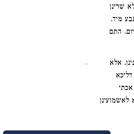
א שרינן
בע מיד.
ום. התם
נן. אלא
דליכא
אכתי
 לאשמועינן