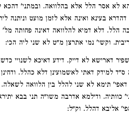
א לא אסר הלל אלא בהלוואה. ובמתני' דהכא ל
הדרא בעינא ואינה אלא לזמן מועט וניתנה לית
ה הלל. דלא דמיא להלוואה דאינה פחותה מל' י
יבית. וקשי' נמי אתרצן מ"ט לא שני ליה הכי:
פיר דארישא לא דייק. דידע דאיכא לשנויי כדשני
ס"ד למידק דאתי לאשמועינן דלא כהלל. ודחינן 
אפי' תימא לא שני להלל בין הלוואה לשאלה. 
' כוותיה. ודילמא אדרבה משו"ה תני בבא יתירא
פי' אליבא דהלל. וק"ל: