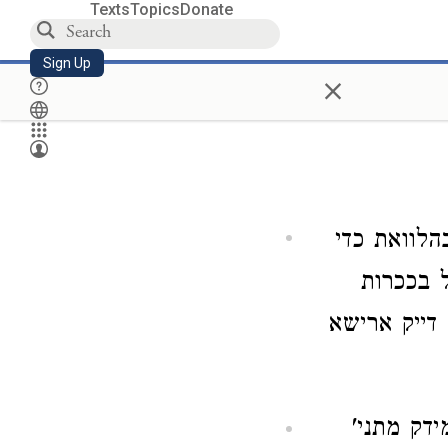
Texts
Topics
Donate
Sign Up
×
הלוואת כדי
ל בככרות
 דייק ארישא
דק מתני'