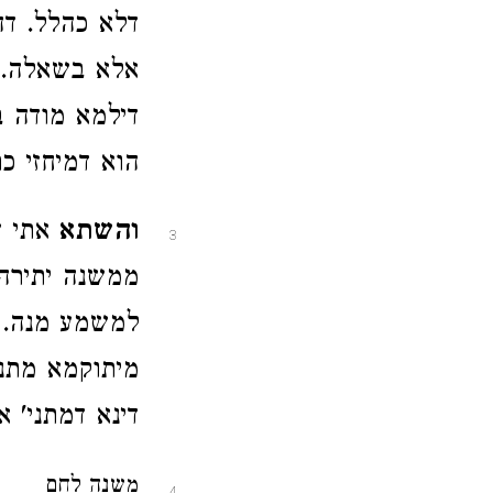
דלא כהלל. דה
אלא בשאלה. ד
דילמא מודה ב
הוא דמיחזי כר
והשתא
אתי ש
3
ממשנה יתירה 
למשמע מנה. ד
מיתוקמא מתני
דינא דמתני' א
משנה לחם
4