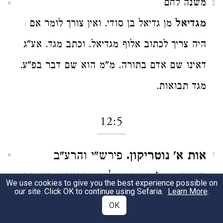
משנה לחם
2
מגדיאל
מן גדיאל בן סודי. ואין צורך לומר אם
היה צריך לכתוב אלוף מגדיאל. וכתב מגד. אע"ג
דאינו שם אדם בתורה. מ"מ הוא שם דבר בפ"ע.
מגד תבואות.
12:5
אות א' נוטריקון.
פירש"י והרע"ב
1
שעושה סי' נקודה עליה ומבינים מאותה
We use cookies to give you the best experience possible on
our site. Click OK to continue using Sefaria.
Learn More
.
האות תיבה שלמה עכ"ל:
OK