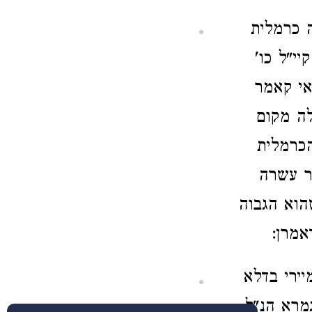
 כרמלית
י"ל כו'
אי קאמר
לה מקום
הכרמלית
יר עשרה
הוא הגבוה
אמרן:
יירי בדלא
מרא הנ"ל.