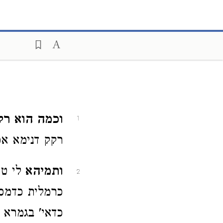
וכמה הוא רק
1
רקק דנימא אכ
ותמיהא
לי ט
2
כרמלית כדמסי
כדאי' בגמרא 