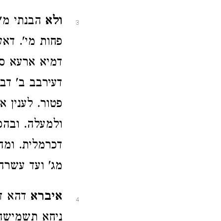
ולא
הבנתי מ"
3
פחות מי'. דא
דמיא ארעא סמ
דעירבב ב' דבר
פטור. לענין 
ולמעלה. ובהכ
דכרמלית. ומה
מג' ועד עשרה
איברא
דהא ד
4
ניחא תשמישה 