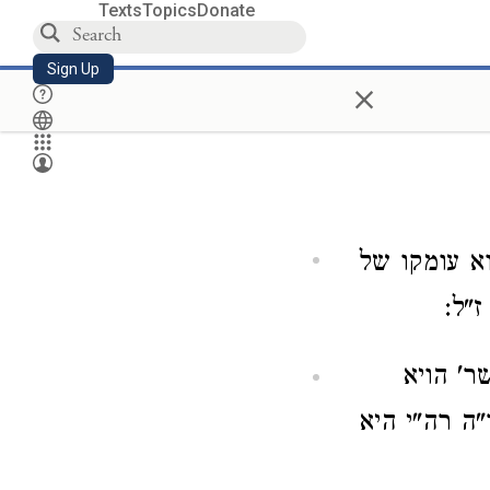
Texts
Topics
Donate
Sign Up
×
א עומקו של
"ל:
ר' הויא
ה רה"י היא