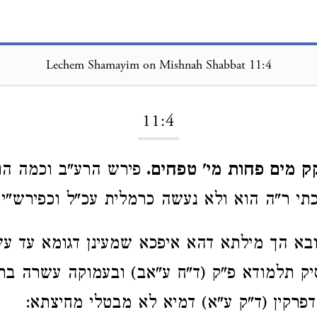
Lechem Shamayim on Mishnah Shabbat 11:4
Loading...
11:4
ק מים פחות מי' טפחים.
פירש הרע"ב וכמה הו
תי ר"ה הוא ולא נעשה כרמלית עכ"ל וכפירש"י ז
ובא הך מילתא דהא איפכא שמעינן דגומא עד עש
ק תלמודא פ"ק (ד"ח ע"אב) ובעמוקה עשרה בר"
דפרקין (ד"ק ע"א) דמיא לא מבטלי מחיצתא: