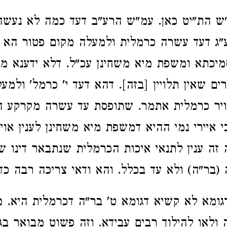
ש הת"יט כאן. עמ"ש הרע"ב דעד כמה לא נעשה
ע"ג דעד עשרה כרמלית ולמעלה מקום פטור הא קי
יכתא ומשפת מיא משחינן עכ"ל. דלא ידענא מ
ים שאין תלויין [בזה]. דהא דעד י' כרמל' ולמע
אויר כרמלית אתמר. שתופסת עד עשרה מקרקע 
י איירי נמי ההיא דמשפת מיא משחינן לענין או
 זה ענין לתנאי איכות הכרמלית שנתבאר דינו ש
 (בר"ה) ולא עד בכלל. והא ודאי צריכה רבה כד
גומא לא קשיא דגומא ט' בר"ה דכרמלית היא. מ
ולאו להילוך רבים עבידא. וזה פשוט מבואר בג