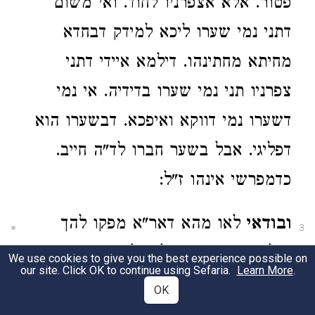
פטור. אלא אצפרניו לחוד. ואי משום
דתני נמי שערו ליכא למידק דבחדא
מחיתא מחתינהו. דילמא איידי דתני
צפרניו תני נמי שערו בדידיה. אי נמי
דשערו נמי דווקא ואיפכא. דבשערו הוא
דפליגי. אבל בשער חברו לד"ה חייב.
כדמפרשי אינהו ז"ל:
ובודאי
לאו מהא דאר"א מפקו להך
3
מילתא. דא"כ הוה להו לפרושי הכי
We use cookies to give you the best experience possible on
our site. Click OK to continue using Sefaria.
Learn More
.
בצפרניו דקדים. אלא משום דס"ל דווקא
OK
בעצמו הו"ל כלאחר יד. משא"כ בשל