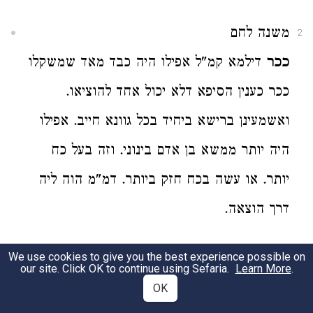
משנה לחם
2
ככר
דילמא קמ"ל אפילו היה כבד מאד שמשקלו
ככר כענין הסיפא דלא יכול אחד להוציאו.
ואשמעינן ברישא ביחיד בכל גוונא חייב. אפילו
היה יותר ממשא בן אדם בינוני. וזה בעל כח
יותר. או עשה בכח חזק ביותר. דמ"מ הוה ליה
דרך הוצאה.
משנה לחם
3
We use cookies to give you the best experience possible on
our site. Click OK to continue using Sefaria.
Learn More
.
את המת
נראה פשוט אפילו מת נכרי לכ"ע. דהא
OK
ממגע וממשא לא אימעוט. ולא גרע מנבלה.