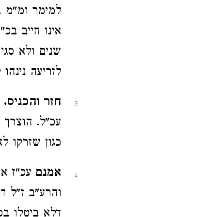
למימר ומ"מ במ
אינו חייב בכ"
שנים ולא סגי
לזריעה נינהו ל
חזר והכניס.
3
עכ"ל. הוצרך
כגון שזרקו לא
אמנם
עכ"ז א
4
והרע"ב ז"ל ד
דלא ביטלו בפ