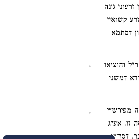
זרעוני גינה
זרע קשואין
ון דסתמא
"ל והוציאו
דא דמשני
ה מפירש"י
 זו. אע"ג
ר. דסד"א