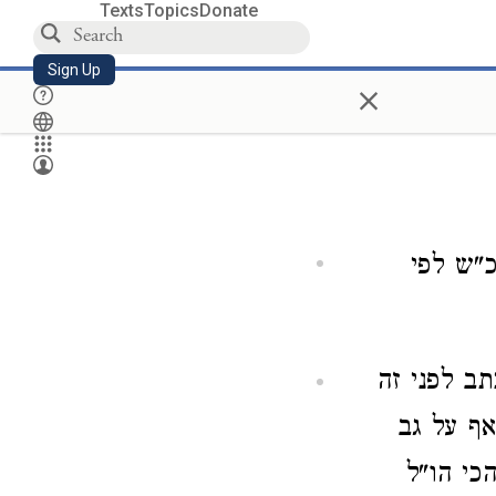
Texts
Topics
Donate
Sign Up
×
כ"ש לפי
ב לפני זה
אף על גב
כי הו"ל