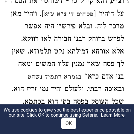
וצ"ע
דהא קיי"ל כר"י דשוחטין את הפסח
2
על היחיד [
]. ויחיד מאן
פסחים ד' צ"א ע"א
מדכר ליה. ובלא פירש"י היה אפשר
לפרש בדוחק דבני חבורה לאו דווקא.
אלא אורחא דמילתא נקט תלמודא. שאין
לך פסח שאין נמנין עליו חמשים ומאה
בני אדם כדאי'
בגמרא דתמיד נשחט
ובאיכה רבתי. ולעולם יחיד נמי זריז הוא.
שכל העוסק בפסח בקי הוא בסתמא.
We use cookies to give you the best experience possible on
וכמו כהנים זריזין שאין פירושו דווקא
our site. Click OK to continue using Sefaria.
Learn More
.
OK
כשהן רבים בחבורה שמזכירין זא"ז. אלא