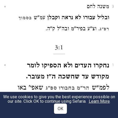
משנה לחם
3
ובליל עבורו לא נראה וקבלן
עמ"ש
בסמוך
. וצ"ע בפיר"מ ובה"ל ק"ה.
רפ"ג
3:1
נחקרו העדים ולא הספיקו לומר
1
מקודש עד שחשכה ה"ז מעובר.
לפמ"ש
שאפי' באו
הר"מ בחבורו ספ"ג
We use cookies to give you the best experience possible on
עדים אחר שעיברו החודש מחמת שלא
our site. Click OK to continue using Sefaria.
Learn More
.
OK
באו עדים בזמנו. ואחר ד' או ה' ימים