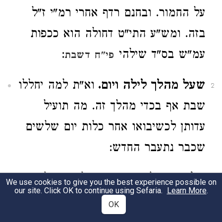
על החמור. ובחנם רדף אחרי רמ"י ז"ל
בזה. ומש"ע התי"ט דחולה הוא ככפות
עמ"ש בס"ד שילהי
:
פי"ח דשבת
שעל מהלך לילה ויום.
וא"ת למה יחללו
2
שבת אף בכדי מהלך זה. מה תועיל
עדותן לכשיבואו אחר כלות יום שלשים
שכבר נתעבר החדש:
י"ל
דמהני לענין הקרבן של יום שלשים
3
We use cookies to give you the best experience possible on
our site. Click OK to continue using Sefaria.
Learn More
.
וא'. שלא יקריבו בו מוסף של ר"ח.
OK
ובכה"ג שעדיין לא נתפרסם כלל קביעות