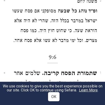
משנה לחם
2
ופ"ד נוהג כל שבעה
מסופקני אם פסח שעשו
ישראל במדבר בכלל הזה. שהרי לא היה אלא
הוראת שעה. כי שחוט חוץ היה. כמו פסח
מצרים. וכל ימי מדבר לא עשו אלא פסח אחד.
9:6
שתמורת הפסח קריבה.
שלמים אחר
1
הפסח כלשון רש"י. ולכאורה ר"ל דווקא
We use cookies to give you the best experience possible on
our site. Click OK to continue using Sefaria.
Learn More
.
אחר הפסח ולא ידעתי למה כו' ואפילו
OK
אם נפרש אחר י"ד כו' מ"מ קשיא למה